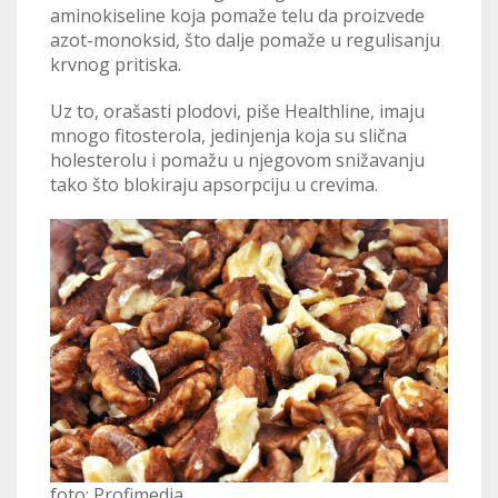
aminokiseline koja pomaže telu da proizvede
azot-monoksid, što dalje pomaže u regulisanju
krvnog pritiska.
Uz to, orašasti plodovi, piše Healthline, imaju
mnogo fitosterola, jedinjenja koja su slična
holesterolu i pomažu u njegovom snižavanju
tako što blokiraju apsorpciju u crevima.
foto: Profimedia