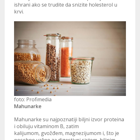
ishrani ako se trudite da snizite holesterol u
krvi.
foto: Profimedia
Mahunarke
Mahunarke su najpoznatiji biljni izvor proteina
i obiluju vitaminom B, zatim
kalijumom, gvožđem, magnezijumom i, što je
posebno važno za digestivni sistem, biljnim