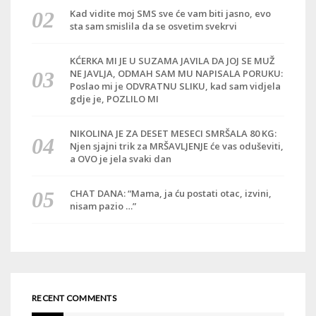
Kad vidite moj SMS sve će vam biti jasno, evo
sta sam smislila da se osvetim svekrvi
KĆERKA MI JE U SUZAMA JAVILA DA JOJ SE MUŽ
NE JAVLJA, ODMAH SAM MU NAPISALA PORUKU:
Poslao mi je ODVRATNU SLIKU, kad sam vidjela
gdje je, POZLILO MI
NIKOLINA JE ZA DESET MESECI SMRŠALA 80 KG:
Njen sjajni trik za MRŠAVLJENJE će vas oduševiti,
a OVO je jela svaki dan
CHAT DANA: “Mama, ja ću postati otac, izvini,
nisam pazio …”
RECENT COMMENTS