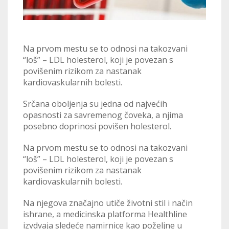
Na prvom mestu se to odnosi na takozvani
“loš” – LDL holesterol, koji je povezan s
povišenim rizikom za nastanak
kardiovaskularnih bolesti.
Srčana oboljenja su jedna od najvećih
opasnosti za savremenog čoveka, a njima
posebno doprinosi povišen holesterol.
Na prvom mestu se to odnosi na takozvani
“loš” – LDL holesterol, koji je povezan s
povišenim rizikom za nastanak
kardiovaskularnih bolesti.
Na njegova značajno utiče životni stil i način
ishrane, a medicinska platforma Healthline
izvdvaja sledeće namirnice kao poželjne u