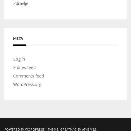
Zdravlje
META
Log in
Entries feed
Comments feed
WordPress.org
POWERED BY WORDPRESS
|
THEME:
GREATMAG
BY ATHEMES.