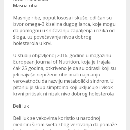
Masna riba
Masnije ribe, poput lososa i skuše, odličan su
izvor omega-3 kiselina dugog lanca, koje mogu
da pomognu u snižavanju zapaljenja i rizika od
šloga, uz povećavanje nivoa dobrog
holesterola u krvi.
U studiji objavljenoj 2016. godine u magazinu
European Journal of Nutrition, koja je trajala
čak 25 godina, otkriveno je da su odrasli koji su
jeli najviše nepržene ribe imali najmanju
verovatnoću da razviju metabolički sindrom. U
pitanju je skup simptoma koji uključuje i visok
krvni pritisak ni nizak nivo dobrog holesterola.
Beli luk
Beli luk se vekovima koristio u narodnoj
medicini širom sveta zbog verovanja da pomaže