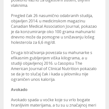
vlaknima.
Pregled čak 26 nasumično odabranih studija,
objavljen 2014. u medicinskom magazinu
Canadian Medical Association Journal, pokazao
je da konzumiranje oko 100 grama mahunarki
dnevno može da pomogne u snižavanju lošeg
holesterola za 6,6 mg/dl.
Druga istraživanja povezala su mahunarke s
efikasnim gubljenjem viška kilograma, a u
studiji objavljenoj 2016. u časopisu The
American Journal of Clinical Nutrition pokazalo
se da je to slučaj čak i kada u jelovniku nije
ograničen unos kalorija.
Avokado
Avokado spada u voćke koje su vrlo bogate
hranljivim materijama, a tu su u značajnoj meri