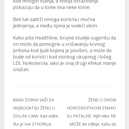
kod mnogih stanja, a novija istraživanja
pokazuju da u tome ima neke istine.
Beli luk sadrži mnoga korisna i moćna
jedinjenja, a među njima je vodeći alicin.
Kako piše Healthline, brojne studije sugerišu da
on može da pomogne u snižavanju krvnog
pritiska kod ljudi kojima je povišen, a može da
bude od koristi i kod visokog ukupnog i lošeg
LDL holesterola, iako je ovaj drugi efekat manje
snažan.
Post
BAKA ZORKA VAŽI ZA
ŽENE U OVOM
navigation
NAJBOGATIJU ŽENU U
HOROSKOPSKOM ZNAKU
DOLINI LIMA: Kad vidite
SU FATALNE: Njih niko NE
šta je sve STVORILA,
MOŽE da odbije, kažu da