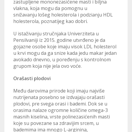
zastupljene mononezasićene masti i biljna
vlakna, koja mogu da pomognu u
snižavanju lošeg holesterola i podzianju HDL
holesterola, poznatijeg kao dobri.
U istaživanju stručnjaka Univerziteta u
Pensilvaniji iz 2015. godine utvrđeno je da
gojazne osobe koje imaju visok LDL holesterol
u krvi mogu da ga snize kada jedu makar jedan
avokado dnevno, u poređenju s kontrolnom
grupom koja nije jela ovo voće.
Orašasti plodovi
Među darovima prirode koji imaju najviše
nutrijenata posebno se izdvajaju orašasti
plodovi, pre svega orasi i bademi. Dok se u
orasima nalaze ogromne količine omega-3
masnih kiselina, vrste polinezasićenih masti
koje su povezane sa zdravijim srcem, u
bademima ima mnogo L-arginina,