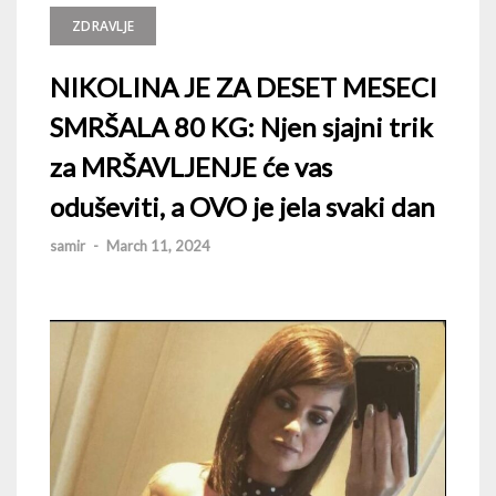
ZDRAVLJE
NIKOLINA JE ZA DESET MESECI
SMRŠALA 80 KG: Njen sjajni trik
za MRŠAVLJENJE će vas
oduševiti, a OVO je jela svaki dan
samir
-
March 11, 2024