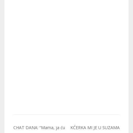
Post
CHAT DANA: “Mama, ja ću
KĆERKA MI JE U SUZAMA