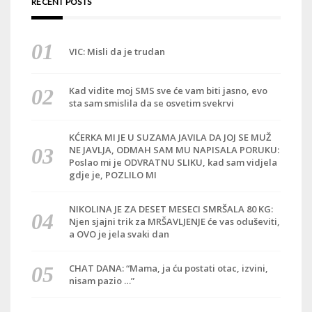
RECENT POSTS
VIC: Misli da je trudan
Kad vidite moj SMS sve će vam biti jasno, evo
sta sam smislila da se osvetim svekrvi
KĆERKA MI JE U SUZAMA JAVILA DA JOJ SE MUŽ
NE JAVLJA, ODMAH SAM MU NAPISALA PORUKU:
Poslao mi je ODVRATNU SLIKU, kad sam vidjela
gdje je, POZLILO MI
NIKOLINA JE ZA DESET MESECI SMRŠALA 80 KG:
Njen sjajni trik za MRŠAVLJENJE će vas oduševiti,
a OVO je jela svaki dan
CHAT DANA: “Mama, ja ću postati otac, izvini,
nisam pazio …”