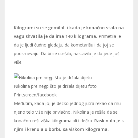
Kilogrami su se gomilali i kada je konačno stala na
vagu shvatila je da ima 140 kilograma.
Primetila je
da je ljudi čudno gledaju, da kometarišu i da joj se
podsmevaju. Da bi se utešila, nastavila je da jede još
više.
Nikolina pre negp što je držala dijetu
foto:
Printscreen/facebook
Međutim, kada joj je dečko jednog jutra rekao da mu
njeno telo više nije privlačno, Nikolina je rešila da se
konačno reši viška kilograma ali i dečka.
Raskinula je s
njim i krenula u borbu sa viškom kilograma.