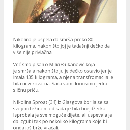
Nikolina je uspela da smrša preko 80
kilograma, nakon što joj je tadašnji dečko da
više nije privlačna.
Već smo pisali o Milici Đukanović koja
je smršala nakon što ju je dečko ostavio jer je
imala 135 kilograma, a njena transfromacija je
bila neverovatna. Sada vam donosimo jednu
sličnu priču.
Nikolina Sproat (34) iz Glazgova borila se sa
svojom težinom od kada je bila tinejdžerka.
Isprobala je sve moguće dijete, ali uspevala je
da izgubi tek po nekoliko kilograma koje bi
onda još brže vraćali.