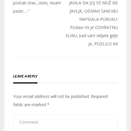
navigation
postati otac, izvini, nisam
JAVILA DA JOJ SE MUŽ NE
pazio …”
JAVLJA, ODMAH SAM MU
NAPISALA PORUKU:
Poslao mi je ODVRATNU
SLIKU, kad sam vidjela gdje
je, POZLILO MI
LEAVE A REPLY
Your email address will not be published.
Required
fields are marked
*