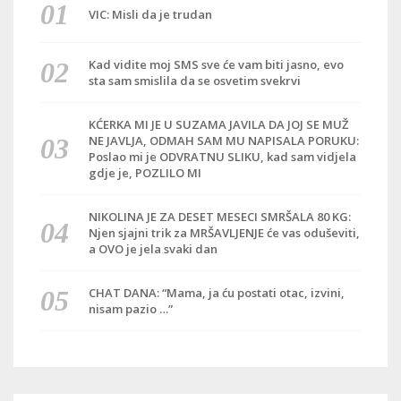
VIC: Misli da je trudan
Kad vidite moj SMS sve će vam biti jasno, evo
sta sam smislila da se osvetim svekrvi
KĆERKA MI JE U SUZAMA JAVILA DA JOJ SE MUŽ
NE JAVLJA, ODMAH SAM MU NAPISALA PORUKU:
Poslao mi je ODVRATNU SLIKU, kad sam vidjela
gdje je, POZLILO MI
NIKOLINA JE ZA DESET MESECI SMRŠALA 80 KG:
Njen sjajni trik za MRŠAVLJENJE će vas oduševiti,
a OVO je jela svaki dan
CHAT DANA: “Mama, ja ću postati otac, izvini,
nisam pazio …”