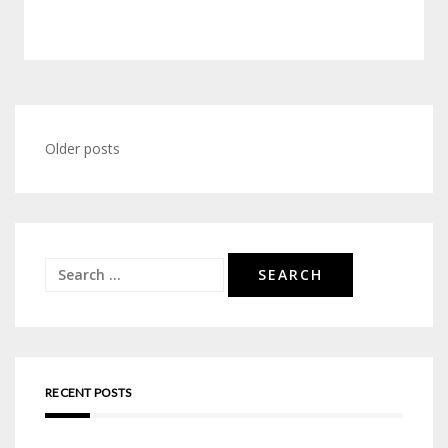
Posts
Older posts
navigation
Search
for:
RECENT POSTS