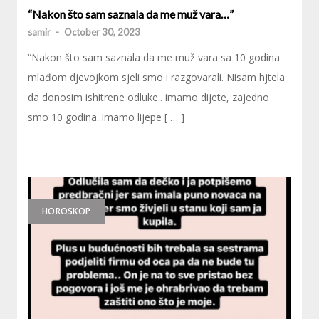
“Nakon što sam saznala da me muž vara…”
samir
-
October 30, 2023
“Nakon što sam saznala da me muž vara sa 10 godina
mlađom djevojkom sjeli smo i razgovarali. Nisam hjtela
da donosim ishitrene odluke.. imamo dijete, zajedno
smo 10 godina..Imamo lijepe [ … ]
HOROSKOP