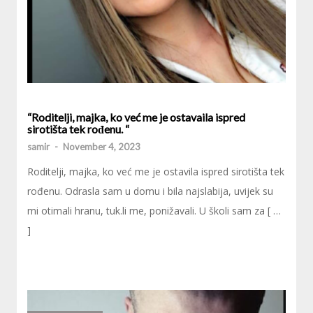
“Roditelji, majka, ko već me je ostavaila ispred
sirotišta tek rođenu. “
samir
-
November 4, 2023
Roditelji, majka, ko već me je ostavila ispred sirotišta tek
rođenu. Odrasla sam u domu i bila najslabija, uvijek su
mi otimali hranu, tuk.li me, ponižavali. U školi sam za [ …
]