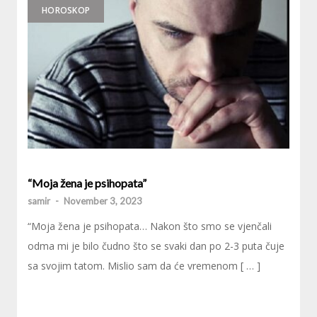
HOROSKOP
“Moja žena je psihopata”
samir
-
November 3, 2023
“Moja žena je psihopata… Nakon što smo se vjenčali
odma mi je bilo čudno što se svaki dan po 2-3 puta čuje
sa svojim tatom. Mislio sam da će vremenom [ … ]