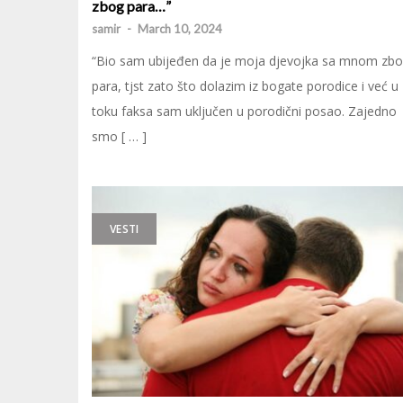
zbog para…”
samir
-
March 10, 2024
“Bio sam ubijeđen da je moja djevojka sa mnom zb
para, tjst zato što dolazim iz bogate porodice i već u
toku faksa sam uključen u porodični posao. Zajedno
smo [ … ]
VESTI