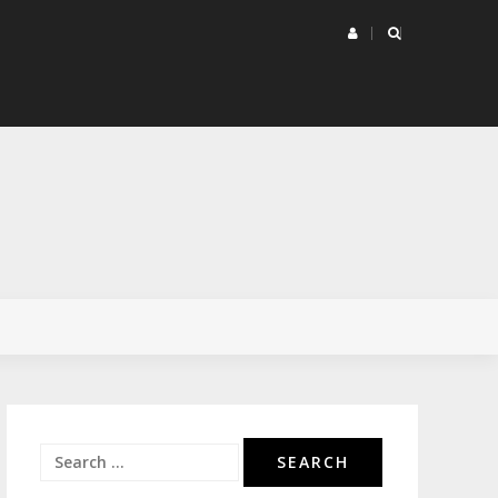
UZAMA JAVILA DA JOJ SE MUŽ NE JAVLJA, ODMAH SAM MU
NIK
Poslao mi je ODVRATNU SLIKU, kad sam vidjela gdje je,
će v
Search
for: