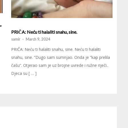
”
PRIČA: Neću ti halaliti snahu, sine.
samir
-
March 9, 2024
PRIČA: Neću ti halaliti snahu, sine. Neću ti halaliti
snahu, sine. “Dugo sam sumnjao. Onda je “kap prelila
čašu”. Otjerao sam je uz brojne uvrede i ružne riječi..
Djeca su [ … ]