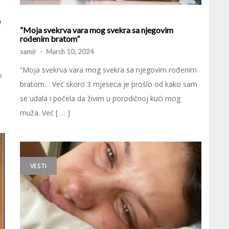
e
“Moja svekrva vara mog svekra sa njegovim
rođenim bratom”
samir
-
March 10, 2024
“Moja svekrva vara mog svekra sa njegovim rođenim
o
bratom… Već skoro 3 mjeseca je prošlo od kako sam
se udala i počela da živim u porodičnoj kući mog
muža. Već [ … ]
VESTI